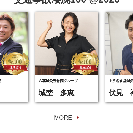
院
六花鍼灸整骨院グループ
上所名倉堂鍼
城埜 多恵
伏見 
MORE