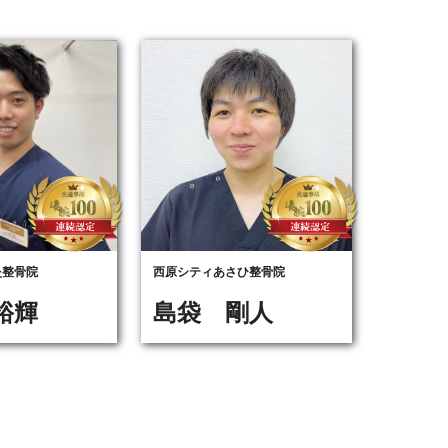
灸整骨院
西原シティあさひ整骨院
裕輝
島袋 剛人