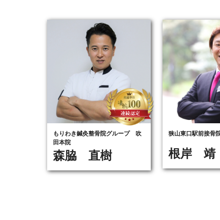
もりわき鍼灸整骨院グループ 吹
狭山東口駅前接骨
田本院
根岸 靖
森脇 直樹