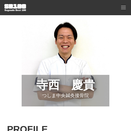
寺西 慶貴
つしま中央鍼灸接骨院
PROFILE