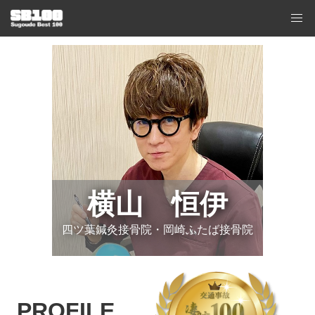
横山 恒伊
四ツ葉鍼灸接骨院・岡崎ふたば接骨院
PROFILE