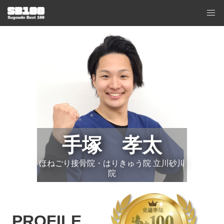
手塚 孝太
ほねごり接骨院・はりきゅう院 立川砂川
院
PROFILE