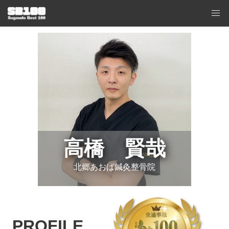
高橋 賢哉
北郷あおば鍼灸整骨院
PROFILE