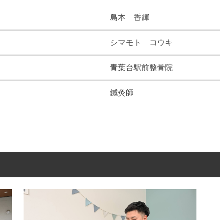
島本 香輝
シマモト コウキ
青葉台駅前整骨院
鍼灸師