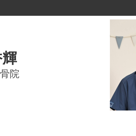
香輝
骨院