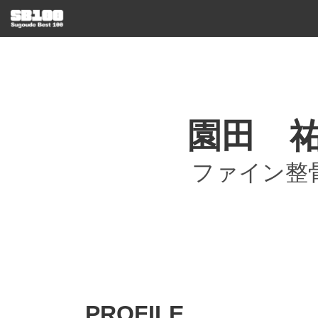
園田 
ファイン整
PROFILE