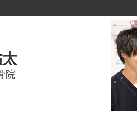
祐太
骨院