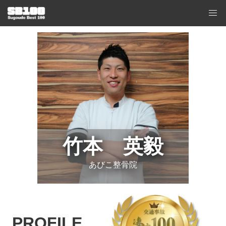
竹本 英毅
あびこ整骨院
PROFILE