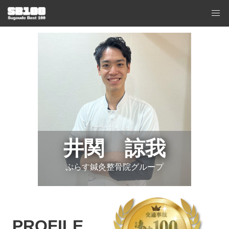
井関 諒我
ぷらす鍼灸整骨院グループ
PROFILE