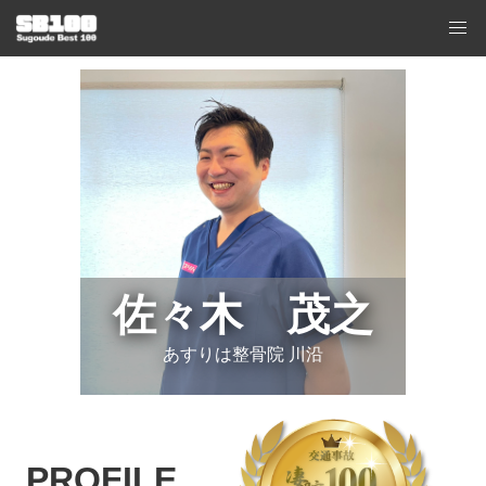
佐々木 茂之
あすりは整骨院 川沿
PROFILE