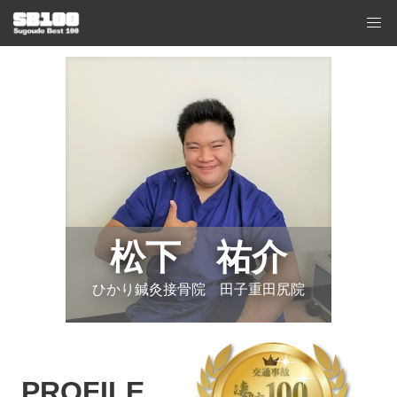
松下 祐介
ひかり鍼灸接骨院 田子重田尻院
PROFILE