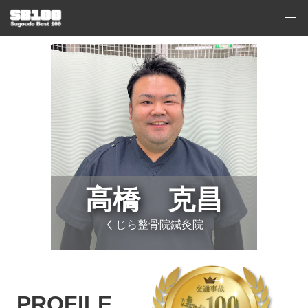
高橋 克昌
くじら整骨院鍼灸院
PROFILE