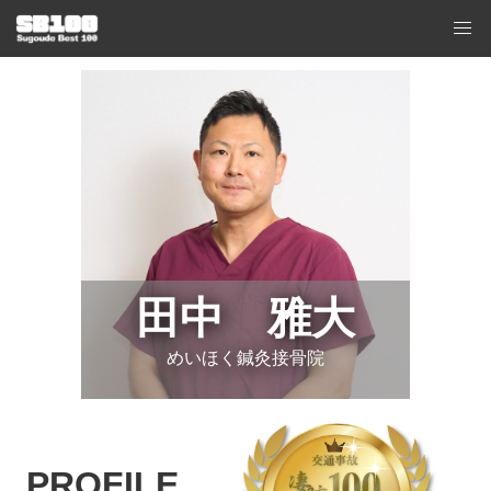
田中 雅大
めいほく鍼灸接骨院
PROFILE