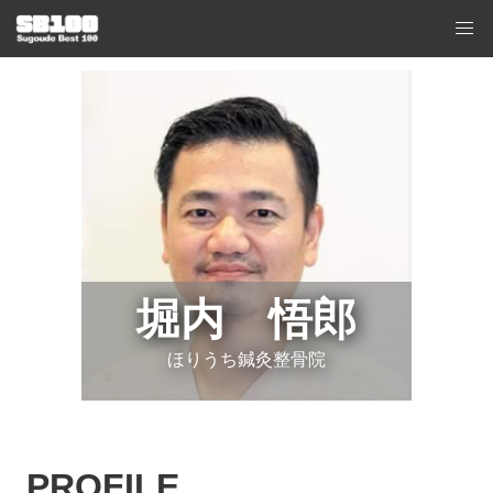
堀内 悟郎
ほりうち鍼灸整骨院
PROFILE